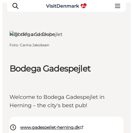
Herning, West Jutland
Nightlife and Clubs
Foto
:
Carina Jakobsen
Ispirazioni
Dove andare
Cosa fare
Bodega Gadespejlet
Dove dormire
Pianifica il viaggio
Welcome to Bodega Gadespejlet in
Herning – the city's best pub!
www.gadespejlet-herning.dk