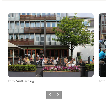
Foto
:
VisitHerning
Foto
:
Precedente
Avanti