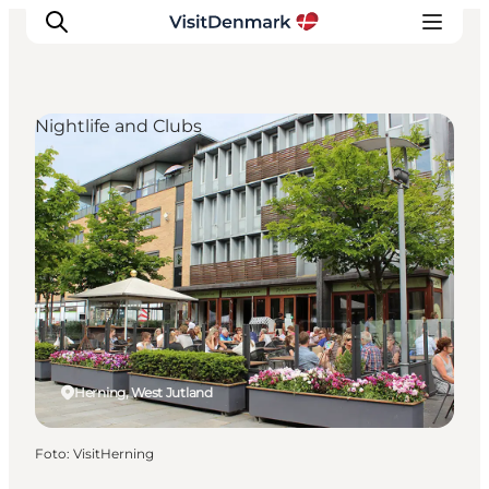
Nightlife and Clubs
Ispirazioni
Dove andare
Cosa fare
Dove dormire
Pianifica il viaggio
Herning, West Jutland
Foto
:
VisitHerning