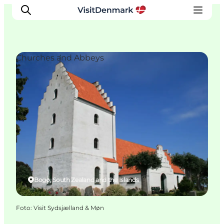
Churches and Abbeys
Ispirazioni
Dove andare
Cosa fare
Dove dormire
Pianifica il viaggio
Bogø, South Zealand and the Islands
Foto
:
Visit Sydsjælland & Møn