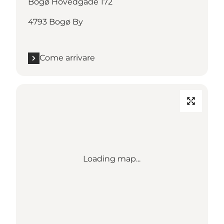
Bogø Hovedgade 172
4793 Bogø By
Come arrivare
Loading map...