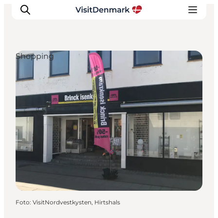
Shopping
Ispirazioni
Dove andare
Cosa fare
Dove dormire
Pianifica il viaggio
Foto
:
VisitNordvestkysten, Hirtshals