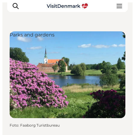
Parks and gardens
Ispirazioni
Dove andare
Cosa fare
Dove dormire
Pianifica il viaggio
Foto
:
Faaborg Turistbureau