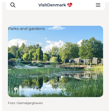
Parks and gardens
Ispirazioni
Dove andare
Cosa fare
Dove dormire
Pianifica il viaggio
Glamsbjerg, Funen and the Islands
Foto
:
Glamsbjerghaven