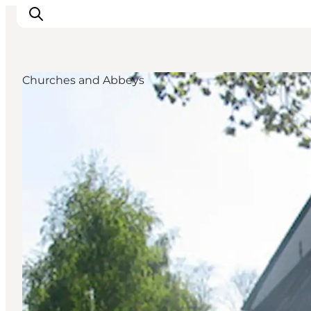
Churches and Abbeys
Ispirazioni
Dove andare
Cosa fare
Dove dormire
Pianifica il viaggio