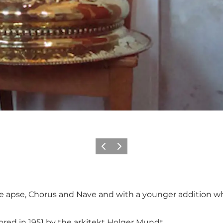
Precedente
Avanti
e apse, Chorus and Nave and with a younger addition whe
ed in 1951 by the arkitekt Holger Mundt.