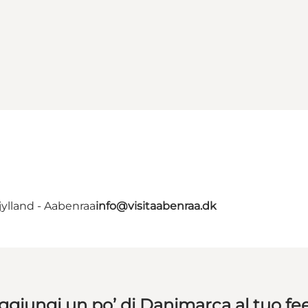
ylland - Aabenraa
info@visitaabenraa.dk
ggiungi un po’ di Danimarca al tuo fe