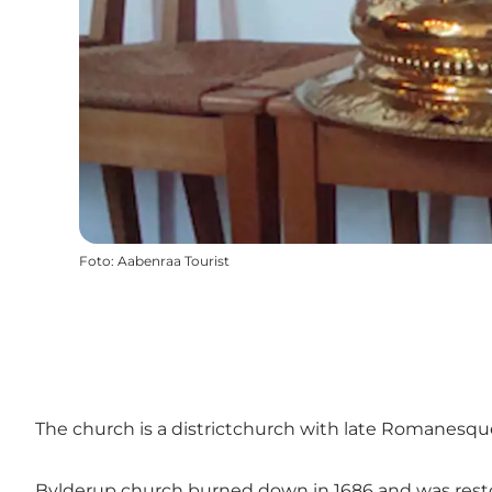
Foto
:
Aabenraa Tourist
The church is a districtchurch with late Romanesqu
Bylderup church burned down in 1686 and was restor