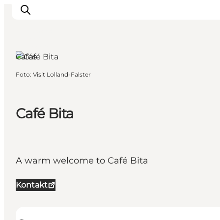
Nakskov,
South
Zealand
and the
Islands
Cafés
Foto
:
Visit Lolland-Falster
Ispirazioni
Dove andare
Cosa fare
Café Bita
Dove dormire
Pianifica il viaggio
A warm welcome to Café Bita
Kontakt