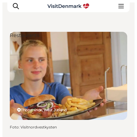
Restaurants
Ispirazioni
Dove andare
Cosa fare
Dove dormire
Pianifica il viaggio
Thorsminde, West Jutland
Foto
:
Visitnordvestkysten