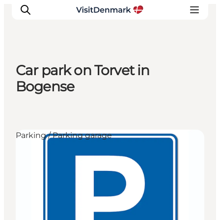
Car park on Torvet in
Ispirazioni
Bogense
Dove andare
Cosa fare
Dove dormire
Parking / Parking garage
Pianifica il viaggio