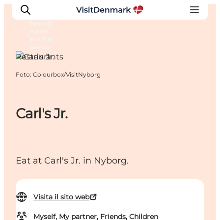
Nyborg,
Funen
and the
Islands
Restaurants
Foto
:
Colourbox/VisitNyborg
Ispirazioni
Dove andare
Cosa fare
Carl's Jr.
Dove dormire
Pianifica il viaggio
Eat at Carl's Jr. in Nyborg.
Visita il sito web
Myself, My partner, Friends, Children