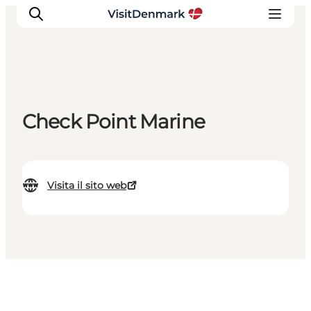
Ispirazioni
Check Point Marine
Dove andare
Cosa fare
Dove dormire
Visita il sito web
Pianifica il viaggio