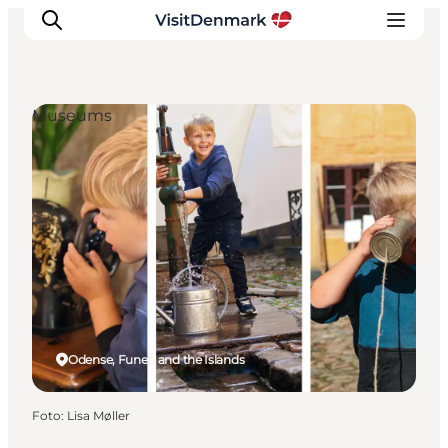
Museums
Ispirazioni
Dove andare
Cosa fare
Dove dormire
Pianifica il viaggio
Odense, Funen and the Islands
Foto
:
Lisa Møller