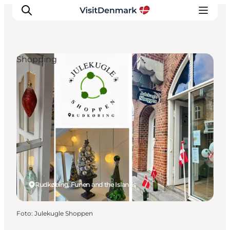
Shopping
Ispirazioni
Dove andare
Cosa fare
Dove dormire
Pianifica il viaggio
Rudkøbing, Funen and the Islands
Foto
:
Julekugle Shoppen