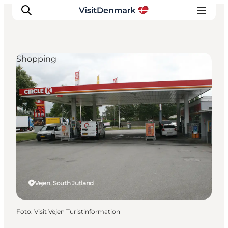
Shopping
Ispirazioni
Dove andare
Cosa fare
Dove dormire
Pianifica il viaggio
Vejen, South Jutland
Foto
:
Visit Vejen Turistinformation