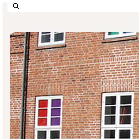
Museums
Ispirazioni
Dove andare
Cosa fare
Dove dormire
Pianifica il viaggio