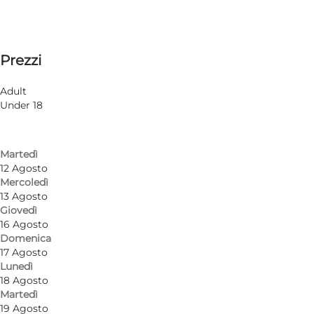
Visualizza orari di apertura
Orari di apertura
Up to 75 DKK
Prezzi
Visita il sito web
Filtra per mese
9 Agosto
Adult
Domenica
Under 18
10 Agosto
Lunedì
11 Agosto
Martedì
12 Agosto
Mercoledì
13 Agosto
Giovedì
16 Agosto
Domenica
17 Agosto
Lunedì
18 Agosto
Martedì
19 Agosto