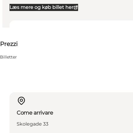
Læs mere og køb billet her
75-75 DKK
Prezzi
Visita il sito web
Billetter
Come arrivare
Skolegade 33