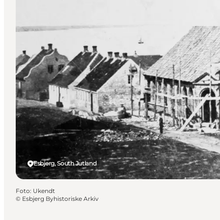
Esbjerg, South Jutland
Foto
:
Ukendt
©
Esbjerg Byhistoriske Arkiv