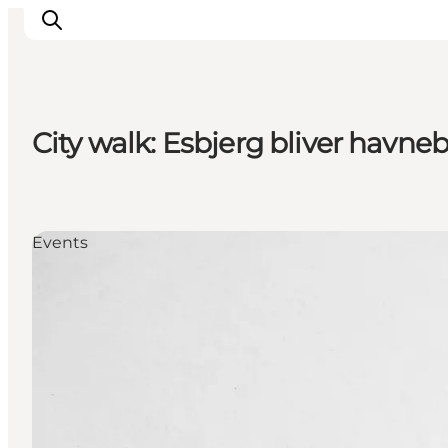
City walk: Esbjerg bliver havne
Ispirazioni
Dove andare
Cosa fare
Events
Dove dormire
Pianifica il viaggio