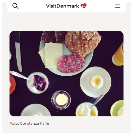
Cafés
Ispirazioni
Dove andare
Cosa fare
Dove dormire
Pianifica il viaggio
Foto
:
Constanza Kaffe