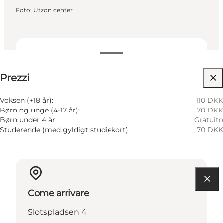
Foto
:
Utzon center
Visualizza prezzi
Prezzi
Visita il sito web
Voksen (+18 år):
110 DKK
Børn og unge (4-17 år):
70 DKK
Børn under 4 år:
Gratuito
Studerende (med gyldigt studiekort):
70 DKK
Come arrivare
Slotspladsen 4