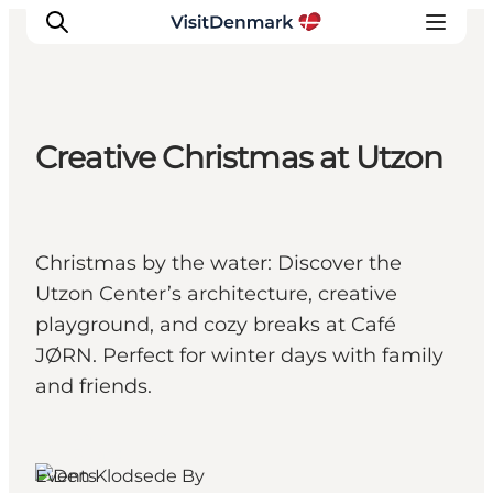
Creative Christmas at Utzon
Ispirazioni
Dove andare
Cosa fare
Christmas by the water: Discover the
Dove dormire
Utzon Center’s architecture, creative
Pianifica il viaggio
playground, and cozy breaks at Café
JØRN. Perfect for winter days with family
and friends.
Aalborg, North
Jutland
Events