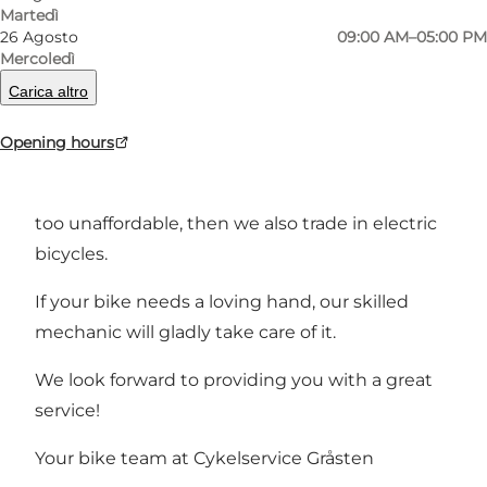
Martedì
Is it time for a new bike?
26 Agosto
09:00 AM–05:00 PM
Mercoledì
Racing bikes - Mountain Bikes - Children's bikes
Carica altro
- Electric bikes - All round bikes
Opening hours
Come by and see our selection of bicycles for
children and adults - if the hills have become
too unaffordable, then we also trade in electric
bicycles.
If your bike needs a loving hand, our skilled
mechanic will gladly take care of it.
We look forward to providing you with a great
service!
Your bike team at Cykelservice Gråsten