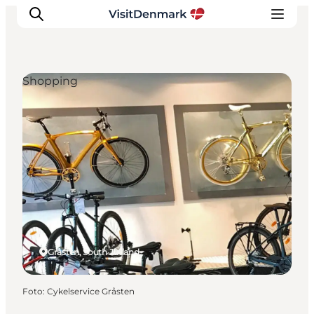
Shopping
Ispirazioni
Dove andare
Cosa fare
Dove dormire
Pianifica il viaggio
Gråsten, South Jutland
Foto
:
Cykelservice Gråsten