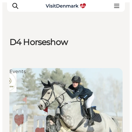
D4 Horseshow
Ispirazioni
Dove andare
Cosa fare
Events
Dove dormire
Pianifica il viaggio