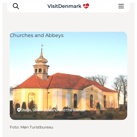
Churches and Abbeys
Ispirazioni
Dove andare
Cosa fare
Dove dormire
Pianifica il viaggio
Stege, South Zealand and the Islands
Foto
:
Møn Turistbureau