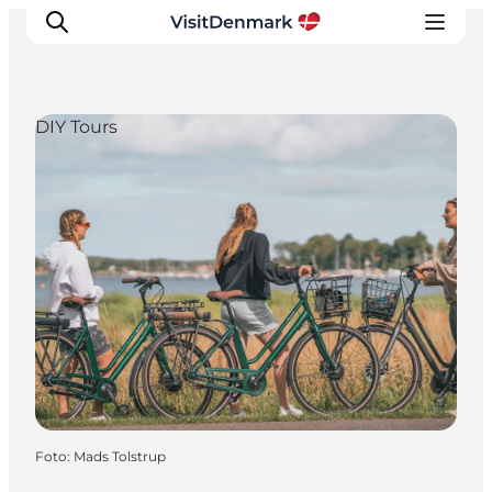
DIY Tours
Ispirazioni
Dove andare
Cosa fare
Dove dormire
Pianifica il viaggio
Foto
:
Mads Tolstrup