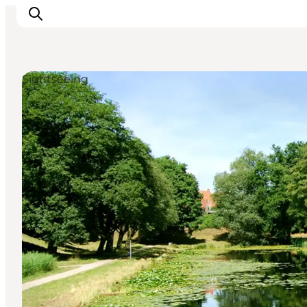
Sightseeing
Ispirazioni
Dove andare
Cosa fare
Dove dormire
Pianifica il viaggio