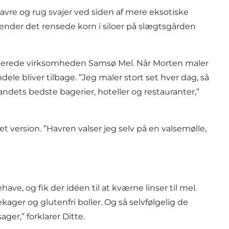
vre og rug svajer ved siden af mere eksotiske
 ender det rensede korn i siloer på slægtsgården
tablerede virksomheden Samsø Mel. Når Morten maler
e bliver tilbage. ”Jeg maler stort set hver dag, så
landets bedste bagerier, hoteller og restauranter,”
version. ”Havren valser jeg selv på en valsemølle,
ve, og fik der idéen til at kværne linser til mel.
ger og glutenfri boller. Og så selvfølgelig de
er,” forklarer Ditte.