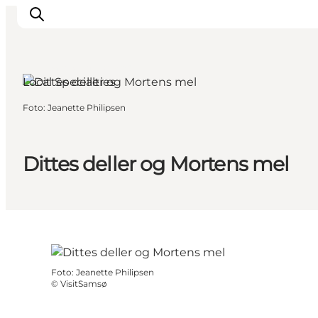
Samsø, East Jutland
Local Specialties
Foto
:
Jeanette Philipsen
Ispirazioni
Dove andare
Cosa fare
Dittes deller og Mortens mel
Dove dormire
Pianifica il viaggio
Foto
:
Jeanette Philipsen
©
VisitSamsø