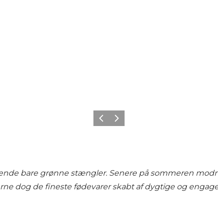
Precedente
Avanti
asserende bare grønne stængler. Senere på sommeren modn
erne dog de fineste fødevarer skabt af dygtige og enga