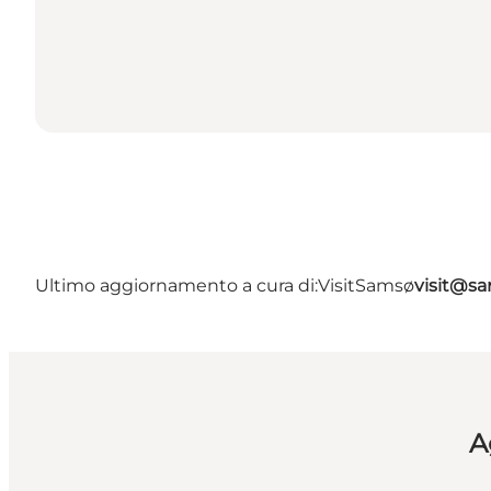
Ultimo aggiornamento a cura di:
VisitSamsø
visit@s
A