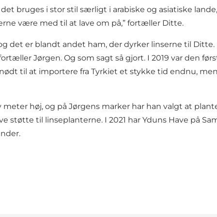
g det bruges i stor stil særligt i arabiske og asiatiske l
erne være med til at lave om på,” fortæller Ditte.
 det er blandt andet ham, der dyrker linserne til Ditte. ”
rtæller Jørgen. Og som sagt så gjort. I 2019 var den først
nødt til at importere fra Tyrkiet et stykke tid endnu, men
v meter høj, og på Jørgens marker har han valgt at pla
ve støtte til linseplanterne. I 2021 har Yduns Have på Sams
under.