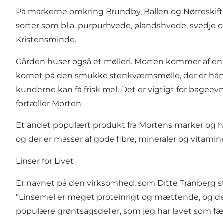
På markerne omkring Brundby, Ballen og Nørreskifte
sorter som bl.a. purpurhvede, ølandshvede, svedje og
Kristensminde.
Gården huser også et mølleri. Morten kommer af en 
kornet på den smukke stenkværnsmølle, der er håndb
kunderne kan få frisk mel. Det er vigtigt for bageevn
fortæller Morten.
Et andet populært produkt fra Mortens marker og hæn
og der er masser af gode fibre, mineraler og vitamine
Linser for Livet
Er navnet på den virksomhed, som Ditte Tranberg star
”Linsemel er meget proteinrigt og mættende, og det k
populære grøntsagsdeller, som jeg har lavet som færd