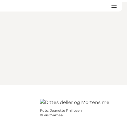
Foto
:
Jeanette Philipsen
©
VisitSamsø