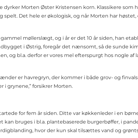
 dyrker Morten Øster Kristensen korn. Klassikere som ha
 spelt. Det hele er økologisk, og når Morten har høstet,
gammel møllerslægt, og i år er det 10 år siden, han e
ygget i Østrig, foregår det nænsomt, så de sunde kimdel
en, og bl.a. derfor er vores mel efterspurgt hos nogle af 
der er havregryn, der kommer i både grov- og finvalset 
r i grynene,” forsikrer Morten.
tede for fem år siden. Ditte var køkkenleder i en børneha
an bruges i bl.a. plantebaserede burgerbøffer, i pandeka
igblanding, hvor der kun skal tilsættes vand og grøntsag