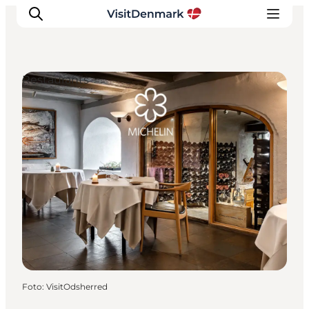
Restaurants
Ispirazioni
Dove andare
Cosa fare
Dove dormire
Pianifica il viaggio
Foto
:
VisitOdsherred