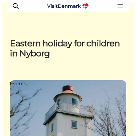
Eastern holiday for children
Ispirazioni
in Nyborg
Dove andare
Cosa fare
Dove dormire
Events
Pianifica il viaggio