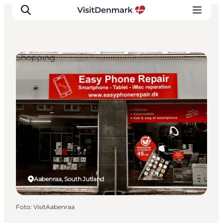
Shopping
Ispirazioni
Dove andare
Cosa fare
Dove dormire
Pianifica il viaggio
Aabenraa, South Jutland
Foto
:
VisitAabenraa