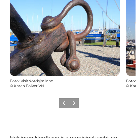
Foto
:
VisitNordsjælland
Foto
:
©
Karen Folker VN
©
Kare
Precedente
Avanti
Helsingør Nordhavn is a municipal yachting