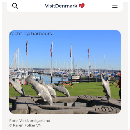
Yachting harbours
Ispirazioni
Dove andare
Cosa fare
Dove dormire
Pianifica il viaggio
Foto
:
VisitNordsjælland
©
Karen Folker VN