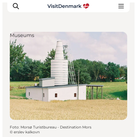
Museums
Ispirazioni
Dove andare
Cosa fare
Dove dormire
Pianifica il viaggio
Foto
:
Morsø Turistbureau - Destination Mors
©
erslev kalkovn