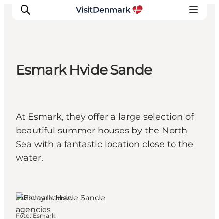
Esmark Hvide Sande
Ispirazioni
Dove andare
Cosa fare
At Esmark, they offer a large selection of
Dove dormire
beautiful summer houses by the North
Pianifica il viaggio
Sea with a fantastic location close to the
water.
Holiday house
agencies
Foto
:
Esmark