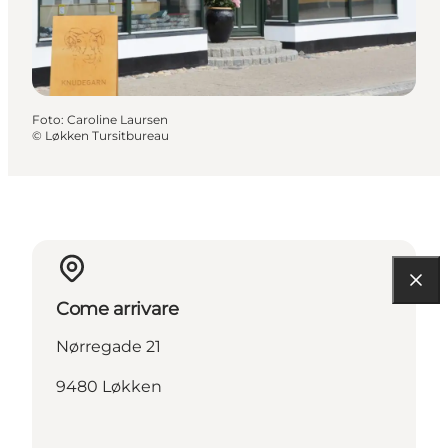
Foto
:
Caroline Laursen
©
Løkken Tursitbureau
Come arrivare
Nørregade 21
9480 Løkken