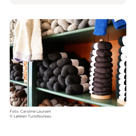
Foto
:
Caroline Laursen
©
Løkken Tursitbureau