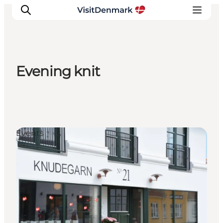
Evening knit
Ispirazioni
Dove andare
Cosa fare
Dove dormire
Events
Pianifica il viaggio