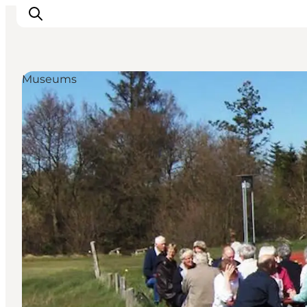
Museums
Ispirazioni
Dove andare
Cosa fare
Dove dormire
Pianifica il viaggio