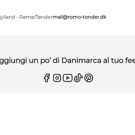
jylland - Rømø/Tønder
mail@romo-tonder.dk
ggiungi un po’ di Danimarca al tuo fe