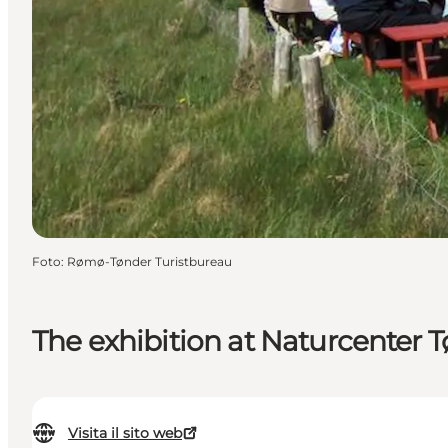
Foto
:
Rømø-Tønder Turistbureau
The exhibition at Naturcenter 
Visita il sito web