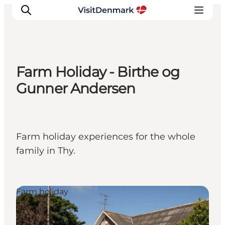
Farm Holiday - Birthe og
Ispirazioni
Gunner Andersen
Dove andare
Cosa fare
Dove dormire
Farm holiday experiences for the whole
Pianifica il viaggio
family in Thy.
Farm holiday