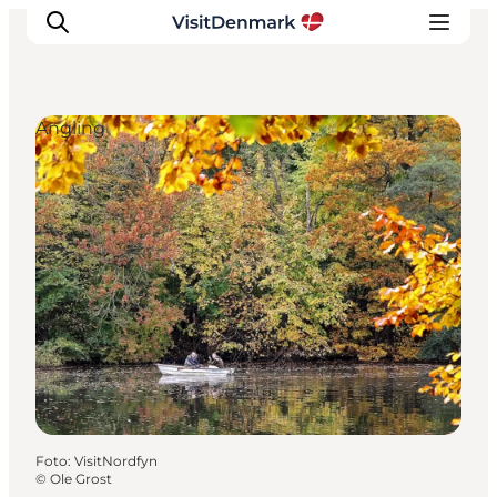
Angling
Ispirazioni
Dove andare
Cosa fare
Dove dormire
Pianifica il viaggio
Foto
:
VisitNordfyn
©
Ole Grost