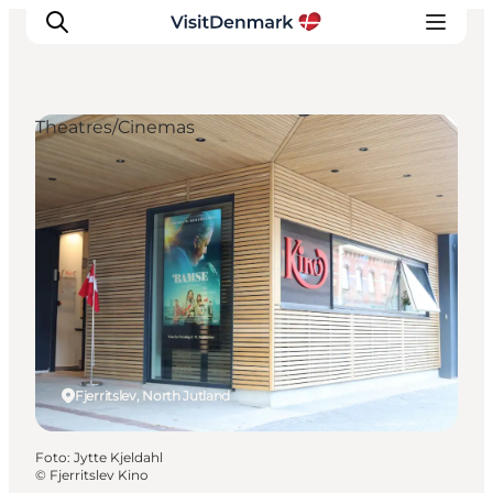
Theatres/Cinemas
Ispirazioni
Dove andare
Cosa fare
Dove dormire
Pianifica il viaggio
Fjerritslev, North Jutland
Foto
:
Jytte Kjeldahl
©
Fjerritslev Kino