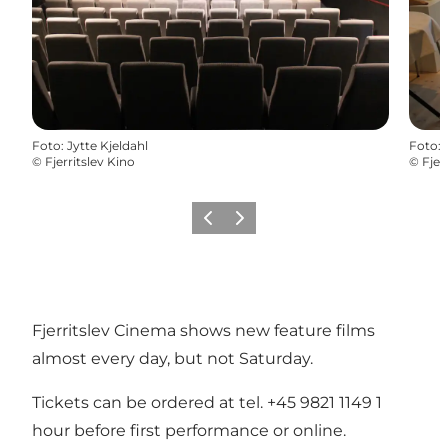
Foto
:
Jytte Kjeldahl
Foto
:
©
Fjerritslev Kino
©
Fjer
Precedente
Avanti
Fjerritslev Cinema shows new feature films
almost every day, but not Saturday.
Tickets can be ordered at tel. +45 9821 1149 1
hour before first performance or online.