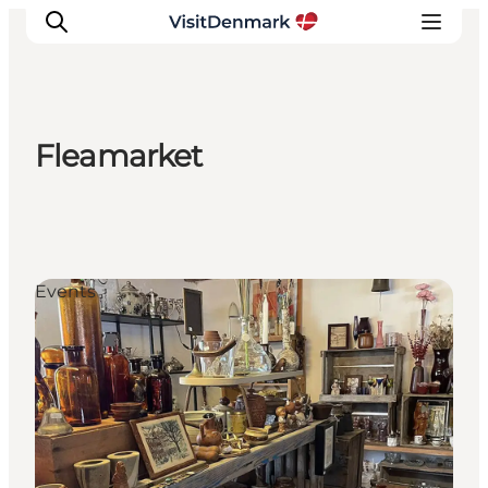
Fleamarket
Ispirazioni
Dove andare
Cosa fare
Dove dormire
Events
Pianifica il viaggio