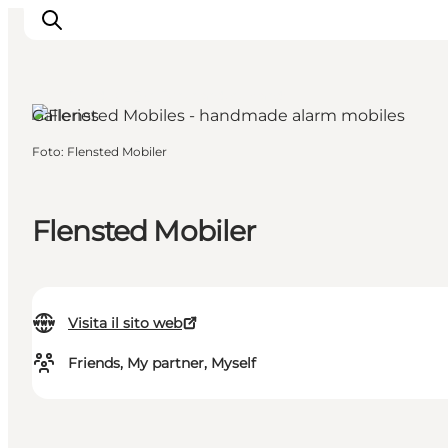
Brenderup Fyn, Funen and the Islands
Galleries
Foto
:
Flensted Mobiler
Ispirazioni
Dove andare
Cosa fare
Flensted Mobiler
Dove dormire
Pianifica il viaggio
Visita il sito web
Friends, My partner, Myself