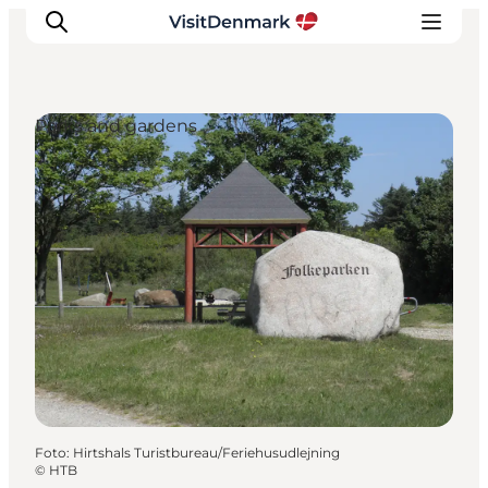
Parks and gardens
Ispirazioni
Dove andare
Cosa fare
Dove dormire
Pianifica il viaggio
Foto
:
Hirtshals Turistbureau/Feriehusudlejning
©
HTB