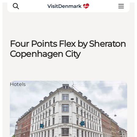
Four Points Flex by Sheraton
Ispirazioni
Copenhagen City
Dove andare
Cosa fare
Dove dormire
Hotels
Pianifica il viaggio