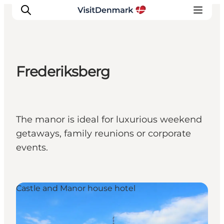
Frederiksberg
Ispirazioni
Dove andare
Cosa fare
The manor is ideal for luxurious weekend
Dove dormire
getaways, family reunions or corporate
Pianifica il viaggio
events.
Castle and Manor house hotel