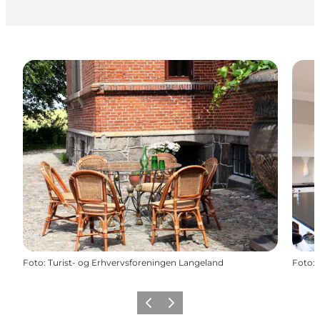
Foto
:
Turist- og Erhvervsforeningen Langeland
Foto
:
Precedente
Avanti