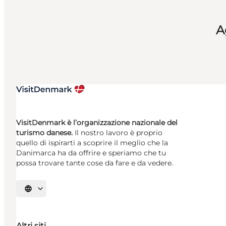
A
VisitDenmark è l’organizzazione nazionale del
turismo danese.
Il nostro lavoro è proprio
quello di ispirarti a scoprire il meglio che la
Danimarca ha da offrire e speriamo che tu
possa trovare tante cose da fare e da vedere.
Seleziona la lingua
Altri siti