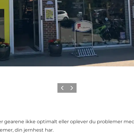
Precedente
Avanti
rer gearene ikke optimalt eller oplever du problemer me
lemer, din jernhest har.