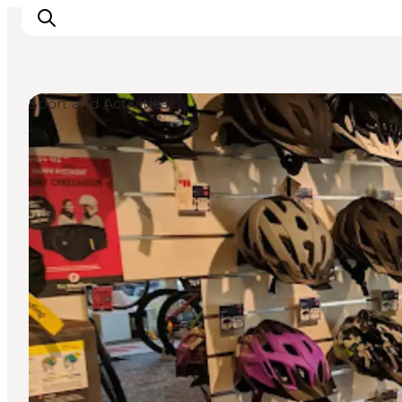
Sport and Activities
Ispirazioni
Dove andare
Cosa fare
Dove dormire
Pianifica il viaggio