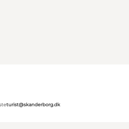
ste
turist@skanderborg.dk