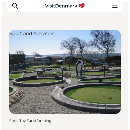
Sport and Activities
Ispirazioni
Dove andare
Cosa fare
Dove dormire
Pianifica il viaggio
Foto
:
Thy Turistforening