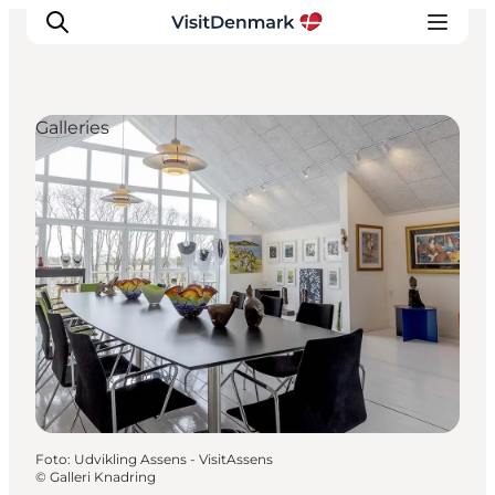
Galleries
Ispirazioni
Dove andare
Cosa fare
Dove dormire
Pianifica il viaggio
Foto
:
Udvikling Assens - VisitAssens
©
Galleri Knadring