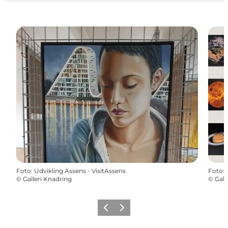
Foto
:
Udvikling Assens - VisitAssens
Foto
:
©
Galleri Knadring
©
Gall
Precedente
Avanti