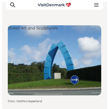
Street Art and Sculptures
Ispirazioni
Dove andare
Cosa fare
Dove dormire
Pianifica il viaggio
Foto
:
VisitNordsjælland