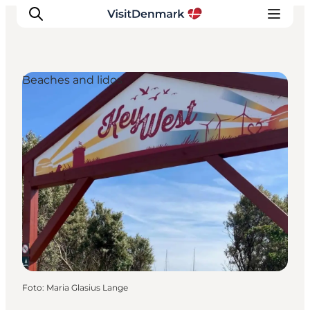
Beaches and lidos
Ispirazioni
Dove andare
Cosa fare
Dove dormire
Pianifica il viaggio
Foto
:
Maria Glasius Lange