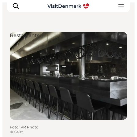
Restaurants
Ispirazioni
Dove andare
Cosa fare
Dove dormire
Pianifica il viaggio
Foto
:
PR Photo
©
Geist