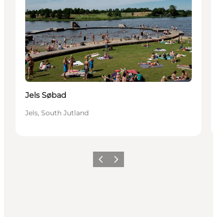
Jels Søbad
Jels, South Jutland
Precedente
Avanti