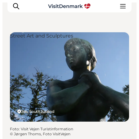
Street Art and Sculptures
Ispirazioni
Dove andare
Cosa fare
Dove dormire
Pianifica il viaggio
Jels, South Jutland
Foto
:
Visit Vejen Turistinformation
©
Jørgen Thoms, Foto VisitVejen