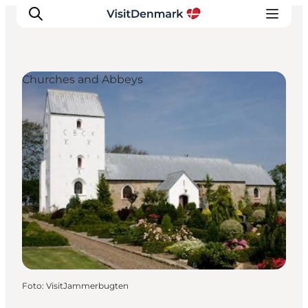
Churches and Abbeys
Ispirazioni
Dove andare
Cosa fare
Dove dormire
Pianifica il viaggio
Foto
:
VisitJammerbugten