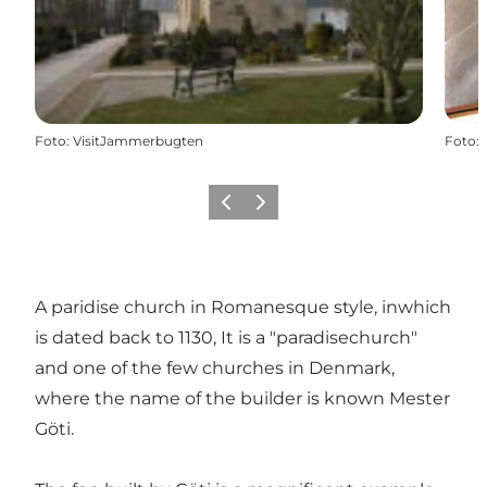
Foto
:
VisitJammerbugten
Foto
:
Precedente
Avanti
A paridise church in Romanesque style, inwhich
is dated back to 1130, It is a "paradisechurch"
and one of the few churches in Denmark,
where the name of the builder is known Mester
Göti.