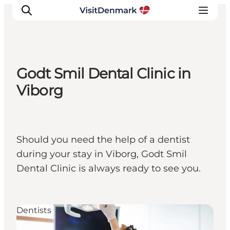
Godt Smil Dental Clinic in
Ispirazioni
Viborg
Dove andare
Cosa fare
Dove dormire
Should you need the help of a dentist
Pianifica il viaggio
during your stay in Viborg, Godt Smil
Dental Clinic is always ready to see you.
Dentists